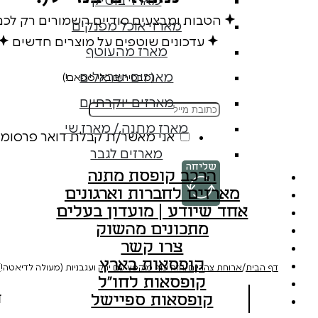
מארזי בוטיק
הטבות ומבצעים סודיים השמורים רק לכ
מארזי אוכל מפנקים
עדכונים שוטפים על מוצרים חדשים
מארז מהעוטף
מארזים ישראלים
(מבטיחים בלי ספאם!)
מארזים יוקרתיים
מארז מתנה / מארז שי
אני מאשר/ת קבלת דואר פרסומי
מארזים לגבר
שליחה
הרכב קופסת מתנה
מארזים לחברות וארגונים
אחד שיודע | מועדון בעלים
מתכונים מהשוק
צרו קשר
קופסאות בארץ
דף הבית
/
ארוחת צהריים
/
חזה עוף מוקפץ עם ירק ועגבניות (מעולה לדיאטה!)
קופסאות לחו"ל
ח
קופסאות ספיישל