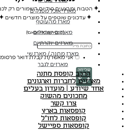
מארזי בוטיק
הטבות ומבצעים סודיים השמורים רק לכ
מארזי אוכל מפנקים
עדכונים שוטפים על מוצרים חדשים
מארז מהעוטף
מארזים ישראלים
(מבטיחים בלי ספאם!)
מארזים יוקרתיים
מארז מתנה / מארז שי
אני מאשר/ת קבלת דואר פרסומי
מארזים לגבר
שליחה
הרכב קופסת מתנה
מארזים לחברות וארגונים
אחד שיודע | מועדון בעלים
מתכונים מהשוק
צרו קשר
קופסאות בארץ
קופסאות לחו"ל
קופסאות ספיישל