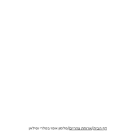
גני | תושיה
יין עגור ורוד
יין עגור 
אורגנים, עבודה
רוזה בעל ארומות של קליפות
בלנד מאוזן וארומטי
ת
הדרים ועלי ורדים. חמיצות רעננה
ומינרלי
להזמנה
להזמנה
₪
138
₪
138
דף הבית
/
ארוחת צהריים
/
סלמון אפוי בסלרי וסילאן