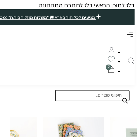
דלג לתוכן הראשי
דלג לכותרת התחתונה
מגיעים לכל חור בארץ 🚚 ״משלוח מוזל הביתה״ נמסר עד 7 ימי עסקים. שאר ההזמנות ימסרו בסופ״ש הקרוב (אם תזמינו עד חמישי ב10 בבוקר) 🪴 תודה רבה עליכם, נ
Products
search
תוצרת הארץ