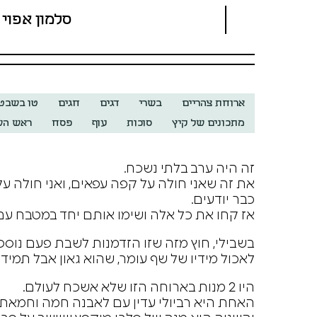
סלמון אפוי 
ארוחת צהריים
בשרי
דגים
חגים
טו בשבט
מתכונים של קיץ
סוכות
עוף
פסח
ראש הש
זה היה ערב בלתי נשכח.
את זה שאני חולה על קפה עפאים, ואני חולה על 
כבר יודעים.
אז קחו את כל אלה ושימו אותם יחד במטבח עם 
בשבילי, חוץ מזה שזו הזדמנות לשבת פעם נוספת
לאכול מידיו של שף עומר, שהוא גאון אבל תמיד
היו 2 מנות בארוחה הזו שלא אשכח לעולם.
האחת היא רביולי עדין עם לאבנה חמה וחמאת 