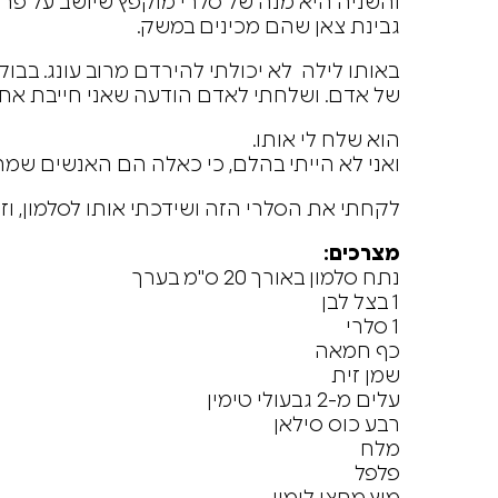
והשניה היא מנה של סלרי מוקפץ שיושב על פרוס
גבינת צאן שהם מכינים במשק.
באותו לילה לא יכולתי להירדם מרוב עונג. בבו
של אדם. ושלחתי לאדם הודעה שאני חייבת את 
הוא שלח לי אותו.
ואני לא הייתי בהלם, כי כאלה הם האנשים שמרכ
לקחתי את הסלרי הזה ושידכתי אותו לסלמון, וז
מצרכים:
נתח סלמון באורך 20 ס"מ בערך
1 בצל לבן
1 סלרי
כף חמאה
שמן זית
עלים מ-2 גבעולי טימין
רבע כוס סילאן
מלח
פלפל