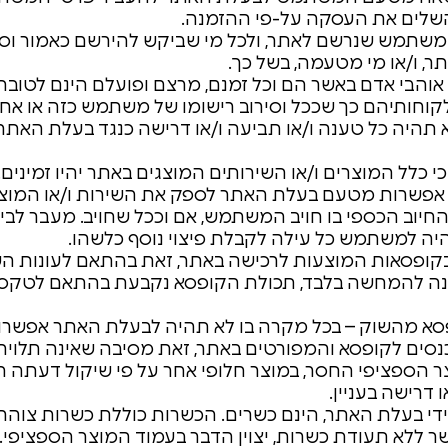
השלים את העסקה על-פי ההזמנה.
שתמש שנרשם לאתר, ולכל מי שביקש להירשם כאמור וסור
ר, ו/או מי מטעמה, בשל כך.
אוהבי אדם באשר הם וכל זמנם, מרצם ופועלם הינם לטובת
קוחותיהם כך שככל וסירוב רישומו של משתמש כזה או אחר,
לא תהיה כל טענה ו/או תביעה ו/או דרישה כנגד בעלת האתר 
י כלל המוצרים ו/או השירותים המוצגים באתר יהיו זמינים
 אפשרות מטעם בעלת האתר לספק את השירות ו/או המוצר
ב הכספי בו חויב המשתמש, אם וככל שחויב. מעבר לביט
ה למשתמש כל עילה לקבלת פיצוי נוסף כלשהו.
ם בקופסאות המוצעות לרכישה באתר, זאת בהתאם לעונות ה
ינה להמחשה בלבד, תכולת הקופסא נקבעת בהתאם לטקס
ופסא מהשוק – בכל מקרה בו לא תהיה לבעלת האתר אפשרו
כנסים לקופסא והמפורטים באתר, זאת מסיבה שאינה תלויה
 הספציפי החסר, במוצר חלופי אחר על פי שיקול דעתה ה
דרישה בעניין.
די בעלת האתר, הינם כשרים. הכשרות כוללת כשרות צוהר,
 כשר ללא תעודת כשרות, יצוין הדבר בעמוד המוצר הספציפי.