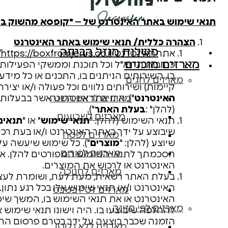
תנאי שימוש באתר האינטרנט של – "קופסא מהשוק ב
הצהרה כללית/ תנאי שימוש באתר האינטרנט
משלוח מוזל הביתה
אתר האינטרנט
https://boxfromjerus.co.il/
מארזים מוכנים
כתובות הדוא"ל וכל תוכנת וממשקי הפעילות
בו, השירותים הניתנים בו, התכנים או כל מידע
מארזים לחגים
קיימות) ושירותים נלווים וכל פעולה ו/או יציר
האינטרנט
מארזים לראש השנה
(להלן" :
בעלת האתר
").
מארזים לשבועות
תנאי השימוש (להלן: "
תנאי שימוש
" או "
תנאים
שיבוצע על ידך באתר האינטרנט ו/או בעת רכי
מארזים לפסח
שיוצע (להלן: "
מוצרים
"). כל שימוש שיעשה על
מארזים לפורים
הסכמתך לתנאי השימוש המפורטים להלן. אם 
האינטרנט או לרכוש את המוצרים.
מארזים לחנוכה
בעלת האתר רשאית, מעת לעת, ושומרת לעצמה
האינטרנט ו/או תנאי שימוש אלו בכל רגע נת
מארזים לט"ו בשבט
האינטרנט או את תנאי השימוש בו, המשך שי
מארזים לפי תזונה
להחלפה שיבוצעו בו. היה וישונו תנאי שימוש 
הזמנה שכבר בוצעה על ידך בטרם פרסום התנא
מארזים ללא גלוטן