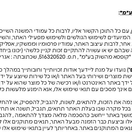
ע"מ"
:
עם כל התוכן הקשור אליו, לרבות כל עמודי המשנה השייכים
 המיועדים לשימוש הגולשים ולשימוש מפעילי האתר, והשי
 אחר, לרבות עיצוב האתר, עמודיו פרסומיו וממשקיו, אפליק
ה שבהם יש או עשויה להתקיים זכות קניין כלשהי (יכונו ביחד 
") נועדו על מנת ליידעך אודות זכויותייך וחובותייך במהלך 
שת מוצרים ושירותי בעל האתר ו/או כל שירות שיוצע על יד
 ידך באתר האינטרנט ו/או רכישה של כל מוצר שהוא על יד
אינך מסכים עם תנאי שימוש אלו, אנא הימנע מלעשות כל
 את הזכות, להתאים, לשנות, להגביל, להפסיק, או להחל
ון. בכל מקרה שבו בעלת האתר תתאים, תגביל, תשנה או תח
מושך באתר ייחשב כהסכמה מלאה מצדך להתאמה , להגבלה,
אלו וביצעת כבר הזמנה מבעל האתר, תנאים מתוקנים אלו לא
ים המתוקנים באתר. באחריותך לעיין בתנאי שימוש אלו ע