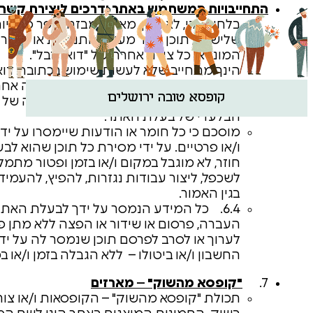
התחייבויות המשתמש באתר ודרכים ליצירת קשר
בלתי חוקי, לא הגון, מאיים, מבזה, מפר פרטיות
שלישיים, תוכן אשר מעורר התנגדות או חומר 
המוני, או כל צורה אחרת של "דואר זבל".
הינך מתחייב שלא לעשות שימוש בכתובת דוא"
לרמות את בעלת האתר בכל דרך או צורה אח
קופסא טובה ירושלים
המפורטות בסעיף ‎3.1 לעיל מ
הבלעדי של בעלת האתר.
מוסכם כי כל חומר או הודעות שיימסרו על יד
ו/או פרטיים. על ידי מסירת כל תוכן שהוא 
חוזר, לא מוגבל במקום ו/או בזמן ופטור מתמ
לשכפל, ליצור עבודות נגזרות, להפיץ, להעמיד
בגין האמור.
6.4. כל המידע הנמסר על ידך לבעלת האתר
העברה, פרסום או שידור או הפצה ללא מתן פ
לערוך או לסרב לפרסם תוכן שנמסר לה על ידך
החשבון ו/או ביטולו – ללא הגבלה בזמן ו/או במ
7.
"קופסא מהשוק" – מארזים
תכולת "קופסא מהשוק" – הקופסאות ו/או צו