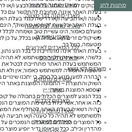
מארזי מתנה לחתונה
מתנות לחג
הזקוקים למידע כאמור על מנת לבצע ו/או ל
בעלת האתר איננה מחויבת להתקשר עם כל מ
מארזי מתנה לבר מצווה
טענה ו/או תביעה ו/או דרישה כנגד בעלת האת
בעלת האתר וכל צוות "קופסא מהשוק", הינם 
מארזי מתנה לבת מצווה
פועלם כאמור, הינו עשיית טוב ושמחה לכלל ל
מארזי ניחומים
משיקולים זרים ו/או אפליה ו/או בכלל, על כן 
מטעמה, בשל כך.
לכל המארזים לאירועים
בעלת האתר אינה מתחייבת כי בכל רגע נתון, כ
כלשהי, אשר אינה תלויה במשתמש, לא תהיה
מארזים לעובדים
המשתמש בעלת האתר מתחייבת לבטל את החיו
מארזים לפי נושא
והשבת התמורה למשתמש כאמור, אין ולא תהי
הבהרה למען מנוע כל ספק, כי יתכנו שינויי
מארזים מתוקים
השוק והתוצרת – התמונה המוצגת באתר ה
קופסא המוצגת באתר.
מארזי יין
בכל הנוגע למוצרים הכלולים בתכולה של ק
מארזים לילדים
כזה או אחר, אשר כלול ברשימת המוצרים הנ
תהיה רשאית בעלת האתר, להחליף את המוצר
מארז מחנה יהודה
ולמשתמש לא תהיה כל טענה ו/או תביעה ו/או 
מארזים לפיקניק
כל המוצרים הכלולים במארזים הנמכרים על י
מהדרין וכיו"ב. ככל שבאופן נדיר יופיע מוצר