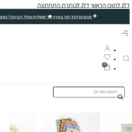
דלג לתוכן הראשי
דלג לכותרת התחתונה
מגיעים לכל חור בארץ 🚚 ״משלוח מוזל הביתה״ נמסר עד 7 ימי עסקים. שאר ההזמנות ימסרו בסופ״ש הקרוב (אם תזמינו עד חמישי ב10 בבוקר) 🪴 תודה רבה עליכם, נ
Products
search
תוצרת הארץ