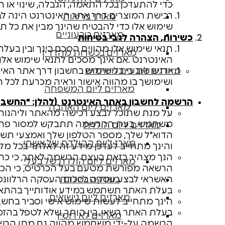
כדי להתעדכן בכל התאמה, הגבלה, שינוי או 
מארזי בריאות
שימוש אלו כדי להבטיח שהינך מבין את כל תנ
מארזים טבעוניים
כשירות,
הצהרה לגבי בטיחות
תנאי שימוש אלו מהווים הסכם בינך ובין בע
מארזים בכשרות מהדרין
האינטרנט .אם אינך מסכים לתנאי שימוש אלו 
מארזים לרגעים מיוחדים
ושימושך בו מהווה אישור וראיה מכרעת לכל ה
מארזים ליום המשפחה
הרשמה לחשבון באתר האינטרנט
(להלן: "החשבון
מארזים ליום האהבה
על מנת שתוכל לבצע רכישה מהאתר וליהנות
משתמש. בעת ההרשמה תתבקש למסור פרטים 
מארזים ליום הולדת
הדוא"ל שלך, מספר הטלפון שלך ואמצעי תשל
מארז ליום ההולדת של אשתי
והינך מתחייב לעדכן מידע זה לאלתר בכל מקרה 
הנך מצהיר בזאת בעצם הרשמה לאתר, כי כר
מארזים ליום הולדת של בעלי
הרשאה מפורשת מטעם בעל הכרטיס, כי הכרטיס
האשראי לבצע עסקה בסכום העסקה הרלוונטי באמצעות 
מארזים ליולדת
בעלת האתר תשתמש במידע אודותייך בהתאם 
מארזים ליום נישואים
הינך מתחייב לעשות שימוש אישי וסביר בחשבו
בעלת האתר רשאי, בין היתר, שלא לטפל בהזמ
מארזים לאירוסין
הרשמה על-ידי משתמש מהווה גם מתן הר