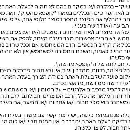
מחשה בלבד.
וק" – במקרה ו/או במקרים בהם לא תהיה לבעלת האתר 
ם ו/או הפריטים הנכללים במארז "קופסא מהשוק", וזאת מ
, להחליף את המוצר החסר במוצר חלופי אחר, על פי שי
יעה ו/או דרישה בעניין.
מלוא המוצרים ו/או השירותים המוצגים ו/או המוצעים באתר 
תמש, לא תהיה אפשרות מצד בעלת האתר, לספק את השירו
 את החיוב הכספי בו חויב המשתמש, אם וככל שחויב בתש
ר החיוב כאמור, והשבת התמורה למשתמש, אין ולא תהיה כ
ף כלשהו.
כל תכולתה של ה"קופסא מהשוק".
ל מצוהר, רבנות, מהדרין ועוד, אין ולא תהיה מדבקת כשר
ום פועלה של בעלת האתר. במידת הצורך, בעלת האתר 
 פי דרישה מפורשת, מראש ובכתב.
ויה להכיל מרכיבים אלרגנים – על המזמין ו/או המשתמש 
חריותו המלאה את כלל הרכב המוצרים ותכולתם, לרבות הא
 משחרר הוא מכל חבות ו/או אחריות ו/או תביעה, את בעלת 
לה פגם במוצר כלשהו, יש ליצור קשר עם משרד בעלת הא
ת בדיקת בעלת האתר, יתברר כי אין הפגם תלוי ו/או כזה ה
תר חבות לפיצוי כלשהו.