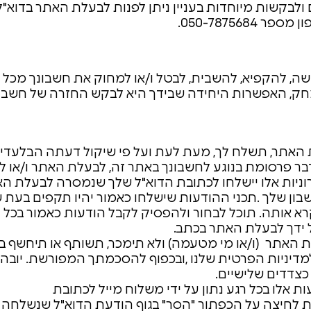
לבקשות מיוחדות בעניין ניתן לפנות לבעלת האתר בדוא"ל
פר 050-7875684.
, להקפיא, להשבית, לבטל ו/או למחוק את חשבונך מכל ס
ק, האפשרות היחידה שבידך היא לבקש החזרה של חשבונך
אתר, תשלח לך, מעת לעת ועל פי שיקול דעתה הבלעדי,
בר פרסומת בנוגע לחשבונך באתר זה, לבעלת האתר ו/או למ
וניות אלו יישלחו לכתובת הדוא"ל שלך שנמסרה לבעלת ה
ון שלך .תכני ההודעות שישלחו כאמור יהיו תקפים בעת 
רא אותה. תוכל לבחור ולהפסיק לקבל הודעות כאמור בכל
דך לבעלת האתר בכתב.
אתר (ו/או מי מטעמה) ולא תימכר, תשותף או תיחשף ב
למדיניות הפרטית שלנו ,ובכפוף להסכמתך המפורשת. יובהר
צדדים שלישיים.
 אלו בכל רגע נתון על ידי משלוח מייל לכתובת
 לחיצה על הכפתור "הסר" בגוף הודעת הדוא"ל שנשלחה א