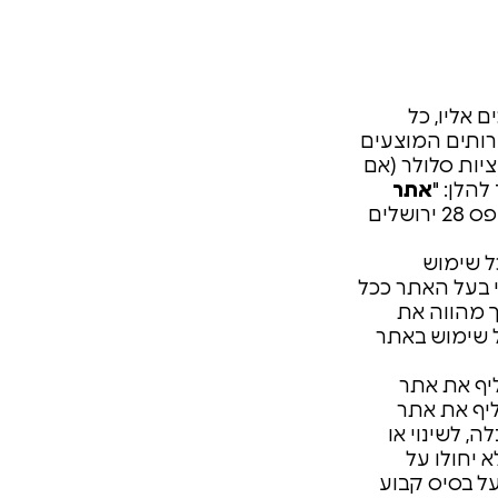
 אליו, כל
רותים המוצעים
ציות סלולר (אם
להלן: "
אתר
"), הינו אתר אינטרנט אשר בבעלות "קופסא מהשוק בע"מ" , ח.פ. 516320520, שכתובתה : אגריפס 28 ירושלים
כל שימוש
י בעל האתר ככל
ך מהווה את
 שימוש באתר
יף את אתר
ליף את אתר
 לשינוי או
 יחולו על
ל בסיס קבוע