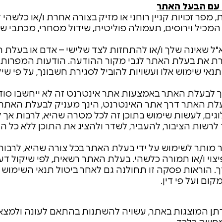
 עם הבעל האתר
, מפר זכויות קניין רוחני או מזיק בצורה אחרת ו/או כלשהי
המכיל וירוסים, תעמולה פוליטית, שידול מסחרי, מכתבי שר
ל שאינה שלך ו/או להתחזות לצד שלישי – אדם או בעלת ה
רת את בעלת האתר לגבי מקור ההודעה. הודעות המפרות
הוות הפרה של תנאי שימוש אלו ועשויות להוביל לסגירת חשבונך, על פי
ך לבעלת האתר באמצעות אתר אינטרנט זה לא ייחשבו סודיי
לבעלת האתר דרך אתר האינטרנט, הינך מעניק לבעלת האתר 
לוגים, לעשות שימוש בתוכן זה לכל מטרה שהיא, לרבות אך ל
 לרשות הציבור, להעביר, לשדר ולהציג את התוכן ללא כל ה
 מותר לשימוש על ידי בעלת האתר בכל צורה שהיא, לרבות
יצוי ו/או תמורה כלשהי. בעלת האתר רשאית, לפי שיקול ד
. הוראות פסקה זו תחולנה גם לאחר ביטול תנאי השימוש ה
קום ועל פי דין.
רתן המוצגות באתר, עשויה להשתנות בהתאם לעונה ולמצאי