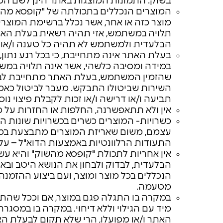
בשוק. התמונות המוצגות באתר הינן לשם ה
המוצרים הנכללים בתכולתה של "קופסא מהש
מוצר כזה או אחר, אשר נכלל ברשימת המוצרי
תלויה במשתמש, אזי תהיה רשאית בעלת האתר
הבלעדית ולמשתמש לא תהיה כל טענה ו/או תב
בעלת האתר אינה מתחייבת, כי בכל רגע נתון, 
במידה ומסיבה כלשהי, אשר אינה תלויה במש
שהזמין המשתמש, בעלת האתר מתחייבת לבטל
השירות שביטולו התבקש. מעבר לביטול כאמו
תביעה ו/או דרישה ו/או זכות לקבלת פיצוי נוס
אין ולא תתאפשרנה, החלפות או החזרות על 
כשרויות- המוצרים כשרים בכשרויות שונות הח
עצמם, משום שאריזת המוצרים מתבצעת במק
התעודות הרלוונטיות באמצעות הדוא"ל – על
אין אחריות לתכולת "קופסא מהשוק" והיא עש
הבלעדית, לבדוק ולבחון את הנושא היטב ובא
הנכללים בכל מוצר ומוצר, ועם ביצוע ההזמנה
מטעמה.
במקרה בו התגלה פגם במוצר, אם וככל שהתג
מיד עם הגילוי וללא דיחוי. במקרה בו במסגר
האתר ו/או מפועלו, הרי שלא תקום לבעלת הא