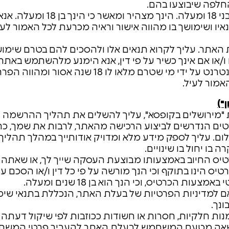
החלפה שיבוצעו בהם.
רכישת המוצרים דרך אתר האינטרנט הינה לבני 18 ומ
איו ושימושך בו מהווה אישור וראיה מכרעת לכל האמור לעי
לת האתר. עליך לקרוא תנאים אלו ולהסכים להם בטרם שימו
ו/או אם אינך כשיר על פי דין, אנא הימנע מלהשתמש באתר
יודגש שוב כי כל שימוש בחשבון דרך אתר האינטרנט על ידי מי שטרם מלא
אמור לעיל.
")
 "מירושלים בקופסא", עליך להשלים את תהליך ההרשמה
הנדרשים לביצוע הרכישה מהאתר, לרבות את שמך, כת
ום. עליך לספק מידע מלא ומדויק אודותייך במהלך תהלי
בו יחול בו שינויים.
טיס החיוב באמצעותו מבוצעת העסקה שייך לך, או שאתה
 הינו בתוקף וכי הנך מורשה על פי כל דין ו/או הסכם ע
הכרטיס, וכי הנך הוא בן 18 שנים ומעלה.
למדיניות הפרטיות של בעלת האתר, הנכללת בתנאי שימו
נך.
נות חלקיות, חסרות או חשודות ככוזבות לפי שיקול דעתה 
שאה מטעם המשתמש לבעלת האתר להעביר פרטי המשתמ