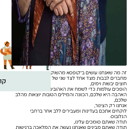
אחד שיודע | מוע
מתכונים מ
צרו קש
קופסאות ב
קופסאות ל
קופסאות ספ
ים ב״קופסא מהשוק״
 אחד לצד שני של העולם.
קופסא טובה יר
י לשמח את האהובים שלכם.
הכוונה והמילים הטובות יוצאות מהלב
נות ומעבירים ללב אחר ברחבי
 עלינו,
ם שאנחנו נעשה את המלאכה ברגישות