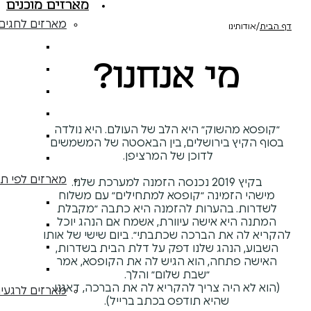
מארזים מוכנים
מארזים לחגים
מארזים 
 אנחנו?
מארזים
מארזי
מארזי
ק״ היא הלב של העולם. היא נולדה
מארזי
רושלים, בין הבאסטה של המשמשים
לדוכן של המרציפן.
מארזים 
מארזים לפי תזונה
נה ״קופסא למתחילים״ עם משלוח
מארזים 
רות להזמנה היא כתבה ״מקבלת
ישה עיוורת, אשמח אם הנהג יוכל
מארזי
 הברכה שכתבתי״.
ביום שישי של אותו
מארזים
 שלנו דפק על דלת הבית בשדרות,
, הוא הגיש לה את הקופסא, אמר
מארזים בכ
״שבת שלום״ והלך.
צריך להקריא לה את הברכה, דאגנו
מארזים לרגעים מיוחדים
יא תודפס בכתב ברייל).