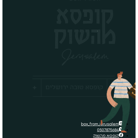
box_fro
ק