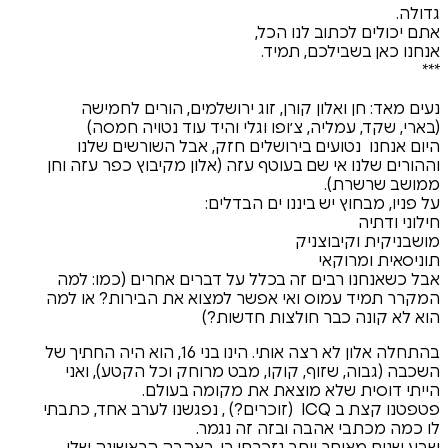
לנו הכל,
, תמיד.
 קורן, זוג ירושלמים, הורים לחמישה
 צ׳ופו וגלי והיד עוד נטויה חמסה)
 בירושלים חזק, אבל השורשים שלנו
ם בעוטף עזה (אלון מקיבוץ כפר עזה וחן
ביננו ים הבדלים:
יק
 זה בכלל על דברים אחרים (כמו: למה
ואי אפשר למצוא את הבירות? או למה
חולצות חדשות?)
בהתחלה אלון לא רצה אותי. הינו בני 16, הוא היה החתיך של
, קוקו, מבט מרוחק וכל הקטע), ואני
מוצאת את מקומה בעולם.
כרים?)
, נפגשנו לערב אחד, כתבתי
ה ובזה זה נגמר.
ותר נזכרתי בו, באהבה הראשונה שלי