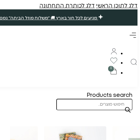
דלג לתוכן הראשי
דלג לכותרת התחתונה
מגיעים לכל חור בארץ 🚚 ״משלוח מוזל הביתה״ נמסר עד 7 ימי עסקים. שאר ההזמנות ימסרו בסופ״ש הקרוב (אם תזמינו עד חמישי ב10 בבוקר) 🪴 תודה רבה עליכם, נ
Products search
תוצרת הארץ