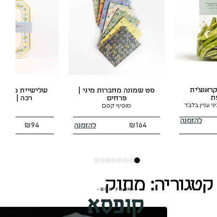
יין תירוש אורגני
100% ענבים אור
עברית
ות מיני |
שלישיית מחברות כריכה
ם
רכה | GEMMA
סם
להזמנה
להזמנה
94
₪
74
₪
8
7
6
5
4
3
2
1
קטגוריה:
מתוק