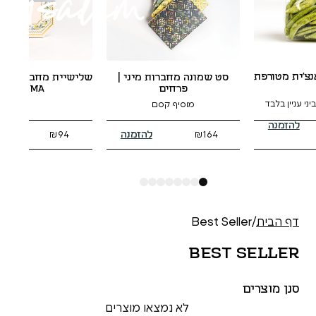
יין תי
 שמונה מחברות מיני |
שלישיית מחברות כריכה רכה |
100% ענבים אורגנים, עבודה עברית
פרחים
GEMMA
מוסיף קסם
להזמנה
להזמנה
₪
74
₪
94
₪
164
8
7
6
5
4
3
2
1
Best 
Bes
לא נמצאו מוצרים