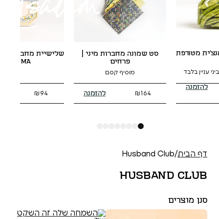
יין תי
 שמונה מחברות מיני |
שלישיית מחברות כריכה רכה |
100% ענבים אורגנים, עבודה עברית
פרחים
GEMMA
מוסיף קסם
להזמנה
להזמנה
₪
74
₪
94
₪
164
8
7
6
5
4
3
2
1
Husband
Husb