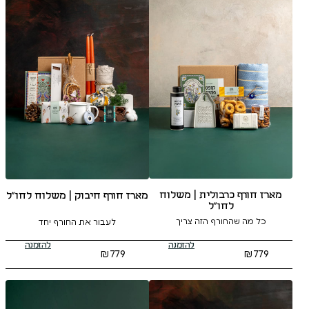
לית | משלוח
מארז חורף חיבוק | משלוח לחו״ל
ל
 הזה צריך
לעבור את החורף יחד
להזמנה
להזמנה
₪
779