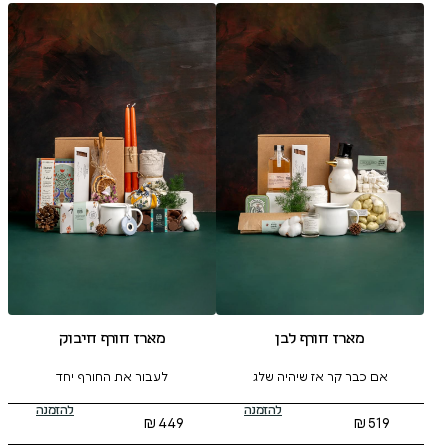
ף לבן
מארז חורף חיבוק
 שיהיה שלג
לעבור את החורף יחד
להזמנה
להזמנה
₪
449