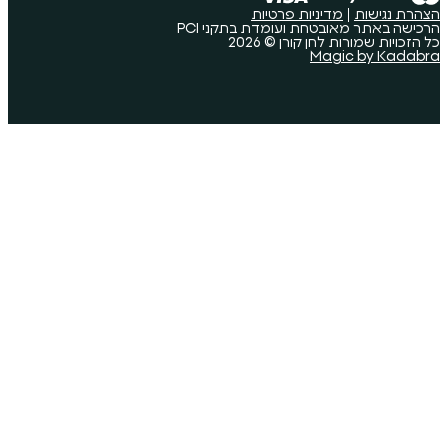
ות פרטיות
 ועומדת בתקני PCI
ורן © 2026