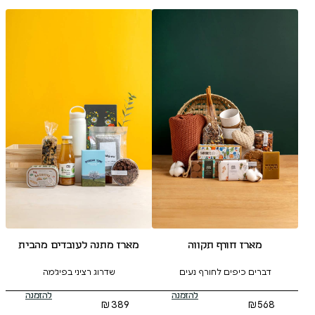
 תקווה
מארז מתנה לעובדים מהבית
לחורף נעים
שדרוג רציני בפיג׳מה
להזמנה
להזמנה
₪
389