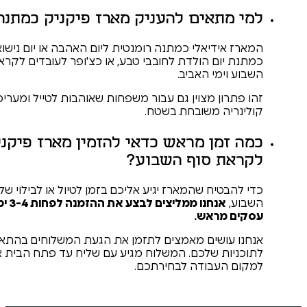
אים להעניק מארז פיקניק כמתנה?
אלי כמתנה רומנטית ליום האהבה או יום נישואין,
 הולדת לחובבי טבע, או כצ'ופר לעובדים לקראת סוף
 האביב.
 מצוין גם עבור משפחות שאוהבות לטייל ומעריכות
משובחת בשטח.
 מראש כדאי להזמין מארז פיקניק
סוף השבוע?
 שהמארז יגיע אליכם בזמן לטיול או לבילוי של סוף
אנחנו ממליצים לבצע את ההזמנה לפחות 3-4 ימי
אש.
ים מאמצים לתזמן את הגעת המשלוחים בהתאם
שלכם. המשלוח מגיע עם שליח עד פתח הבית או
בודה לבחירתכם.