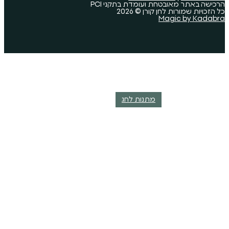
 ועומדת בתקני PCI
ורן © 2026
מתנות לחג