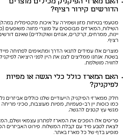
רזי הפיקניק מכילים מוצרים
ם קירור רציף?
חות מזון ושמירה על איכות מקסימלית במהלך
מארזים מבוססים על מוצרי מזווה משופעים (כמו
חים, קרקרים, אגוזים ושוקולדים) שאינם דורשים קירור
ו עמידים לתנאי הדרך ומתאימים לפתיחה מיידית
ו ממליצים לצנן את היין לפני היציאה לפיקניק
שלמת.
ארז כולל כלי הגשה או מפיות
ק?
 הפיקניק הייעודיים שלנו כוללים אביזרים נלווים
יין רב-פעמיות, מפיות מעוצבות, סכיני מריחה או
טנים להגשה.
ו הופכים את המארז לפתרון עצמאי ושלם, המאפשר
 מיד עם קבלת המשלוח. פירוט האביזרים המדויק
 של כל מארז באתר.