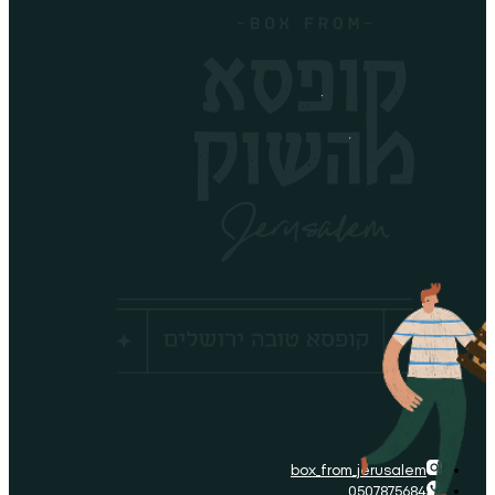
box_fro