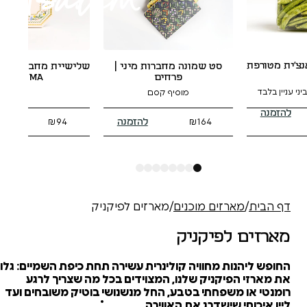
יין תירוש אורגני | תושיה
שלישיית מחברות כריכה רכה |
100% ענבים אורגנים, עבודה עברית
רוז
GEMMA
להזמנה
להזמנה
₪
74
₪
94
8
7
6
5
4
3
2
1
 מוכנים
/
מארזים לפיקניק
קניק
וויה קולינרית עשירה תחת כיפת השמיים: גלו
יק שלנו, המצוידים בכל מה שצריך לרגע
תי בטבע, החל מנשנושי בוטיק משובחים ועד
משלוח מוזל 
דרג את האווירה.