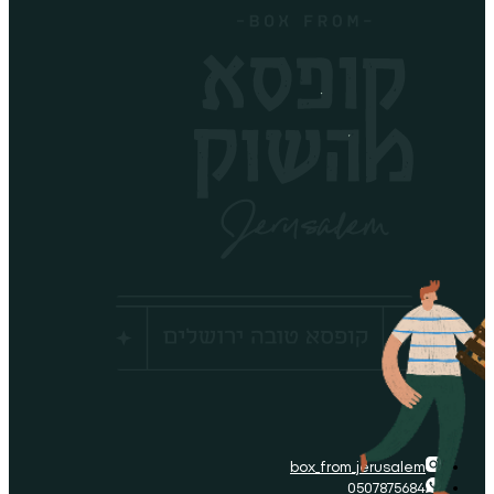
box_fro