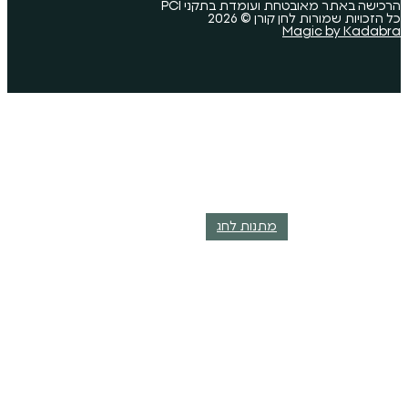
 ועומדת בתקני PCI
ורן © 2026
מתנות לחג