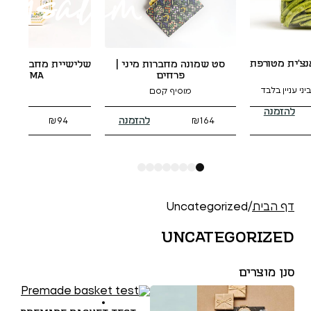
יין תי
 שמונה מחברות מיני |
שלישיית מחברות כריכה רכה |
100% ענבים אורגנים, עבודה עברית
פרחים
GEMMA
מוסיף קסם
להזמנה
להזמנה
₪
74
₪
94
₪
164
8
7
6
5
4
3
2
1
Uncatego
Uncat
משלוח מוזל 