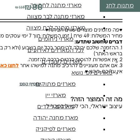
₪
88
מארזי מתנה לחתונה
מתנות לחג
₪
118
המחיר
המחיר
מארזי מתנה לבר מצווה
הנוכחי
המקורי
היה:
הוא:
מארזי מתנה לבת מצווה
♥פה מזמינים מוצרים שווים הביתה♥
₪118.
₪88.
מחיר המשלוח: 49 ש״ח | זמן המשלוח: תוך 7 ימי עסקים מיום ההזמנה, לכל הארץ.
מארזי ניחומים
דברים שחשוב שתדעו:
1. ההזמנה שלכם יכולה להימסר בכל יום בשבוע (ולא רק ב
לכל המארזים לאירועים
בראש האתר)
2. אין אפשרות להוסיף כרטיס ברכה להזמנה.
מארזים לעובדים
3. אם אתם מעוניינים להרכיב מתנה למישהו אחר
לחצו כאן
אין עליכם, תהנו ♥
מארזים לפי נושא
מארזים מתוקים
מוסיף קסם
מארזי יין
מה זה המוצר הזה?
עיצוב ישראלי, הכי לטייל בסטייל
מארזים לילדים
מארז מחנה יהודה
מארזים לפיקניק