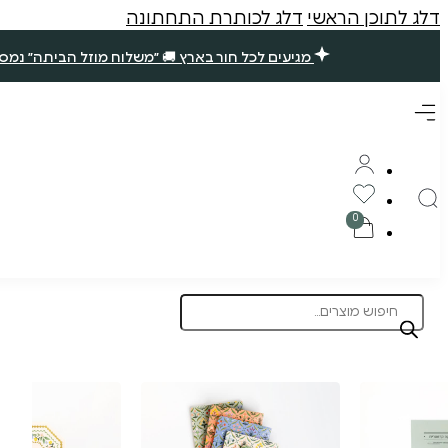
דלג לתוכן הראשי
דלג לכותרת התחתונה
מגיעים לכל חור בארץ 🚚 ״משלוח מוזל הביתה״ נמסר עד 7 ימי עסקים. שאר ההזמנות ימסרו בסופ״ש הקרוב (אם תזמינו עד חמישי ב10 בבוקר) 🪴 תודה רבה עליכם, נ
Products
search
תוצרת הארץ