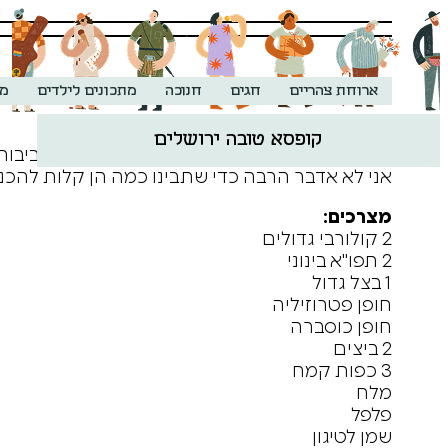
ארוחת צהריים
חגים
חנוכה
מתכונים לילדים
מת
קופסא טובה ירושלים
כל השנה אני מחכה לחנוכה כדי להכין את הלביבות
אני לא אדבר הרבה כדי שתבינו כמה הן קלות להכנה
מצרכים:
2 קולורבי גדולים
2 תפו"א בינוני
1 בצל גדול
חופן פטרוזיליה
חופן כוסברה
2 ביצים
3 כפות קמח
מלח
פלפל
שמן לטיגון