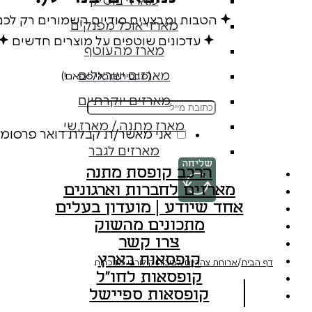
מארזי בוטיק
הטבות ומבצעים סודיים השמורים רק לכ
מארזי אוכל מפנקים
עדכונים שוטפים על מוצרים חדשים
מארז מהעוטף
מארזים ישראלים
(מבטיחים בלי ספאם!)
מארזים יוקרתיים
מארז מתנה / מארז שי
אני מאשר/ת קבלת דואר פרסומי
מארזים לגבר
שליחה
הרכב קופסת מתנה
מארזים לחברות וארגונים
אחד שיודע | מועדון בעלים
מתכונים מהשוק
צרו קשר
קופסאות בארץ
דף הבית
/
ארוחת צהריים
/
לביבות קולורבי ממכרות
קופסאות לחו"ל
קופסאות ספיישל