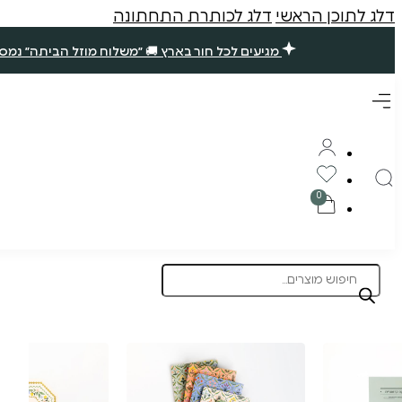
דלג לתוכן הראשי
דלג לכותרת התחתונה
מגיעים לכל חור בארץ 🚚 ״משלוח מוזל הביתה״ נמסר עד 7 ימי עסקים. שאר ההזמנות ימסרו בסופ״ש הקרוב (אם תזמינו עד חמישי ב10 בבוקר) 🪴 תודה רבה עליכם, נ
Products
search
תוצרת הארץ