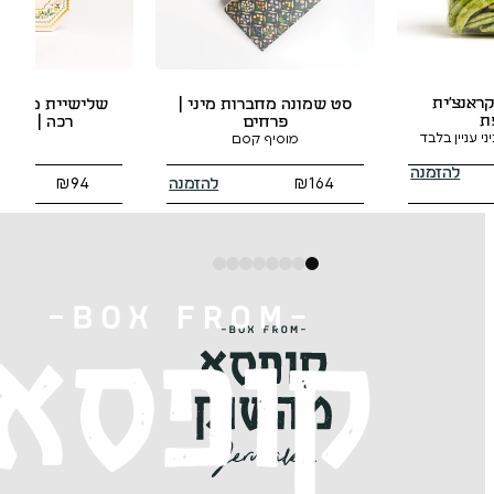
יין תירוש אורגני
100% ענבים אור
עברית
ות מיני |
שלישיית מחברות כריכה
ם
רכה | GEMMA
סם
להזמנה
להזמנה
94
₪
74
₪
8
7
6
5
4
3
2
1