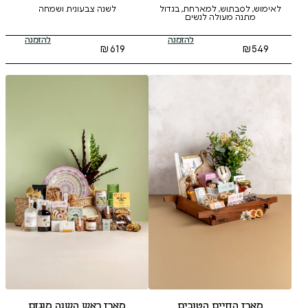
למארחת, בגדול
לשנה צבעונית ושמחה
ה לנשים
להזמנה
להזמנה
₪
619
 הטובים
מארז ראש השנה מוגזם