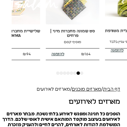
יין תירוש אורגני | תושיה
יית מחברות כריכה רכה |
100% ענבים אורגנים, עבודה עברית
רוזה בעל 
ועלי 
GEMMA
להזמנה
להזמנה
₪
138
₪
74
₪
94
8
7
6
5
4
3
2
1
 מוכנים
/
מארזים לאירועים
ירועים
ה ומפגש לאירוע בלתי נשכח. מבחר מארזים
ב מוקפד המותאם אישית לאופי שלכם. הדרך
 לאורחים, להרים לחיים ולהעניק מזכרת