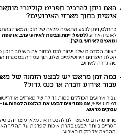
ן להרכיב תפריט קולינרי מותאם
בתוך מארזי האירועים?
יתן לבצע התאמה מלאה של תוכן המארז בהתאם
רוע
(למשל: יינות וגבינות לאירועי ערב, או קפה
רועי בוקר).
הים שלנו יעזור לכם לבחור את השילוב הנכון מתוך
רנים הירושלמיים שלנו, תוך עמידה במסגרת התקציב
אירוע.
ן מראש יש לבצע הזמנה של מארזים
רוע חברה או כנס גדול?
עים הכוללים כמות גדולה של מארזים או דרישות
י,
אנו ממליצים לבצע את ההזמנה לפחות 10-14 ימי
אש.
דם מאפשר לנו להבטיח את מלאי מוצרי הבוטיק
ותר ולבצע בקרת איכות קפדנית על תהליך האריזה
 מקום האירוע.