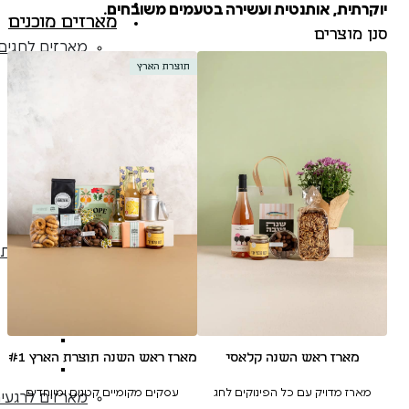
משלוח מוזל 
ית ועשירה בטעמים משובחים.
מארזים מוכנים
מארזים לחגים
תוצרת הארץ
מארזים 
מארזים
מארזי
מארזי
מארזי
מארזים 
מארזים לפי תזונה
מארזים 
מארזי
מארזים
נה קלאסי
מארז ראש השנה תוצרת הארץ #1
מארזים בכ
 הפינוקים לחג
עסקים מקומיים קטנים ומיוחדים
מארזים לרגעים מיוחדים