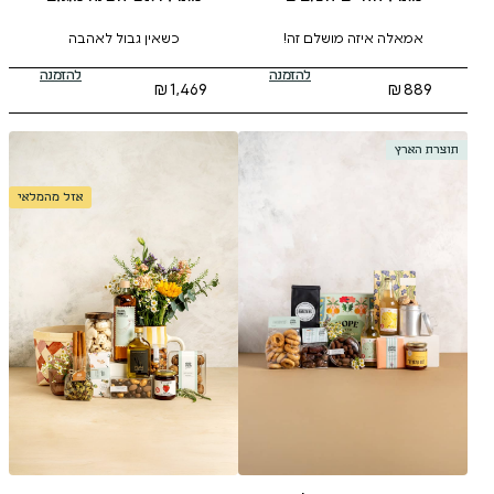
מושלם זה!
כשאין גבול לאהבה
להזמנה
להזמנה
₪
1,469
אזל מהמלאי