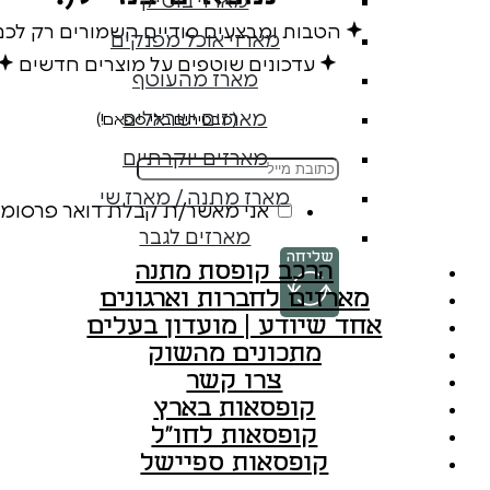
מארזי בוטיק
הטבות ומבצעים סודיים השמורים רק לכ
מארזי אוכל מפנקים
עדכונים שוטפים על מוצרים חדשים
מארז מהעוטף
מארזים ישראלים
(מבטיחים בלי ספאם!)
מארזים יוקרתיים
מארז מתנה / מארז שי
אני מאשר/ת קבלת דואר פרסומי
מארזים לגבר
שליחה
הרכב קופסת מתנה
מארזים לחברות וארגונים
אחד שיודע | מועדון בעלים
מתכונים מהשוק
צרו קשר
קופסאות בארץ
קופסאות לחו"ל
קופסאות ספיישל