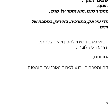
מעו "הפוך".
ועוף,
הסיר מוכן, הוא נהפך על מגש,
די עיראק, בתורכיה, באיראן, במטבח של
נים.
י פעם ניסיתי להכין ולא הצלחתי.
יתה "מקלובה".
חרונות,
 והפכה בין רגע לסתם "אורז עם תוספות
?