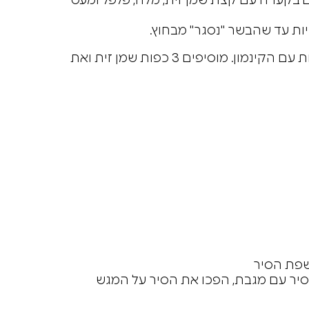
 לקוביות של 2 ס"מ. מניחים בקערה עם קצת שמן זית, מלח, פלפל ומעט
ת עד שהבשר "נסגר" מבחוץ.
בקערה מניחים את האורז עם התבלינים, זהירות עם הקינמון. מוסיפים 3 כפות שמן זית ואת
 שפת הסיר
הסיר עם מגבת, הפכו את הסיר על המגש