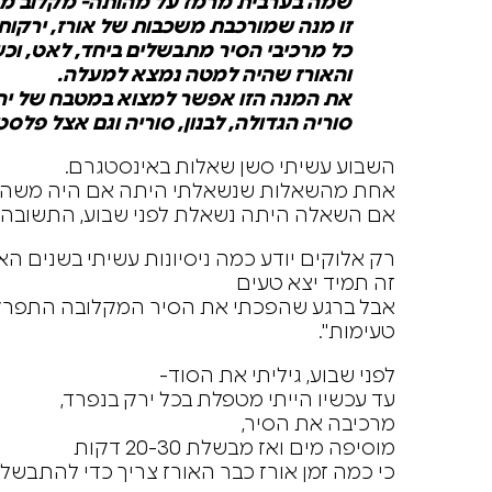
שמה בערבית מרמז על מהותה- מקלוב מש
זו מנה שמורכבת משכבות של אורז, ירקות 
כל מרכיבי הסיר מתבשלים ביחד, לאט, וכש
והאורז שהיה למטה נמצא למעלה.
את
המנה הזו אפשר למצוא במטבח של יהו
סוריה הגדולה, לבנון, סוריה וגם אצל פלסטי
השבוע עשיתי סשן שאלות באינסטגרם.
אחת מהשאלות שנשאלתי היתה אם היה משהו שא
אם השאלה היתה נשאלת לפני שבוע, התשובה ה
רק אלוקים יודע כמה ניסיונות עשיתי בשנים הא
זה תמיד יצא טעים
אבל ברגע שהפכתי את הסיר המקלובה התפרקה
טעימות".
לפני שבוע, גיליתי את הסוד-
עד עכשיו הייתי מטפלת בכל ירק בנפרד,
מרכיבה את הסיר,
מוסיפה מים ואז מבשלת 20-30 דקות
כי כמה זמן אורז כבר האורז צריך כדי להתבשל