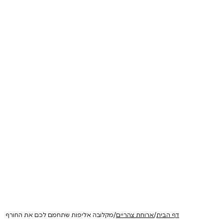
ני | תושיה
יין עגור ורוד
יין עגור ל
ורגנים, עבודה
רוזה בעל ארומות של קליפות
בלנד מאוזן וארומטי.
הדרים ועלי ורדים. חמיצות רעננה
ומינרלי
להזמנה
להזמנה
₪
138
₪
138
דף הבית
/
ארוחת צהריים
/
מקלובה אליפות שתחמם לכם את החורף