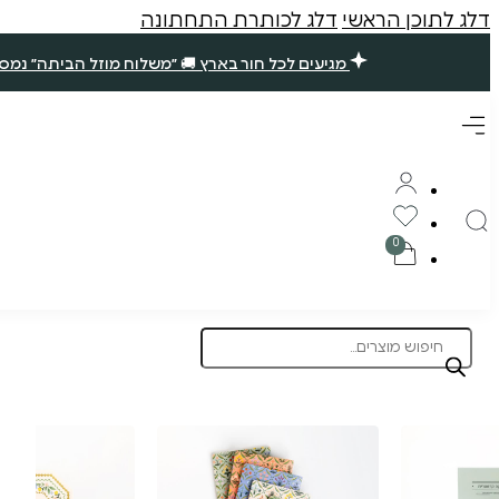
דלג לתוכן הראשי
דלג לכותרת התחתונה
מגיעים לכל חור בארץ 🚚 ״משלוח מוזל הביתה״ נמסר עד 7 ימי עסקים. שאר ההזמנות ימסרו בסופ״ש הקרוב (אם תזמינו עד חמישי ב10 בבוקר) 🪴 תודה רבה עליכם, נ
Products
search
תוצרת הארץ