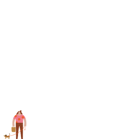
או להתייעץ, מה
זאת הסבלנות
הזאת?!?
אז באמת שאנחנו
עברנו כל כך הרבה
מאז הפינוי
ופתאום שיש אדם
כל כך נעים ונחמד
שמרגישים את
הלב הענק שלה זה
בכלל לא מובן
מאליו!!!! אז תודה
ענקית ענקית
ללאההמדהימה!!!!!
ואיזה כיף
שהכרתי אתכן 🙌