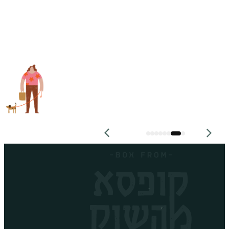
!!!!
 🙌