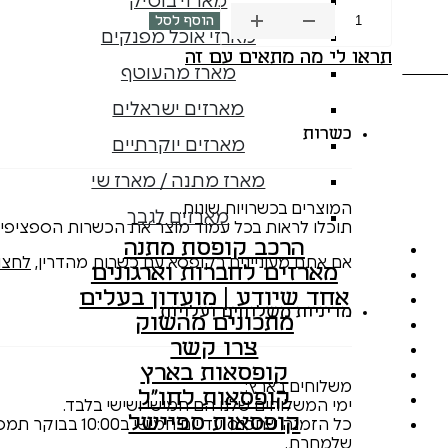
מארזי בוטיק
הוסף לסל
כמות
מארזי אוכל מפנקים
של
תראו לי מה מתאים עם זה
מארז
מארז מהעוטף
ברים
מארזים ישראלים
מעולים
בעבודת
כשרות
מארזים יוקרתיים
יד
מארז מתנה / מארז שי
המוצרים בכשרויות שונות.
מארזים לגבר
תוכלו לראות בכל עמוד מוצר את הכשרות הספציפית
הרכב קופסת מתנה
אם אתם מעוניינים בקופסא עם כשרות מהדרין,
לחצו
מארזים לחברות וארגונים
אחד שיודע | מועדון בעלים
מדיניות משלוחים ועלויות
מתכונים מהשוק
צרו קשר
קופסאות בארץ
משלוחים בארץ:
קופסאות לחו"ל
ימי המשלוחים שלנו הם חמישי ושישי בלבד.
קופסאות ספיישל
כל הזמנה שתכנס עד יו
שלמחרת.