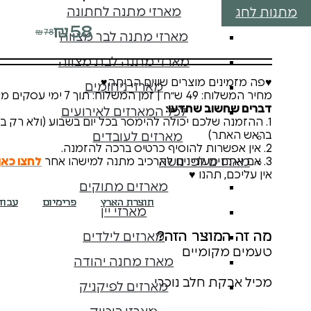
מארזי מתנה לחתונה
מתנות לחג
₪
58
₪
78
המחיר
המחיר
מארזי מתנה לבר מצווה
הנוכחי
המקורי
מארזי מתנה לבת מצווה
היה:
הוא:
♥פה מזמינים מוצרים שווים הביתה♥
מארזי ניחומים
₪58.
₪78.
מחיר המשלוח: 49 ש״ח | זמן המשלוח: תוך 7 ימי עסקים מיום ההזמנה, לכל הארץ.
דברים שחשוב שתדעו:
לכל המארזים לאירועים
1. ההזמנה שלכם יכולה להימסר בכל יום בשבוע (ולא רק ב
בראש האתר)
מארזים לעובדים
2. אין אפשרות להוסיף כרטיס ברכה להזמנה.
3. אם אתם מעוניינים להרכיב מתנה למישהו אחר
לחצו כאן
מארזים לפי נושא
אין עליכם, תהנו ♥
מארזים מתוקים
תוצרת הארץ
פרימיום
עבוד
מארזי יין
מה זה המוצר הזה?
מארזים לילדים
טעמים מקומיים
מארז מחנה יהודה
מכיל אבקת חלב נוכרי
מארזים לפיקניק