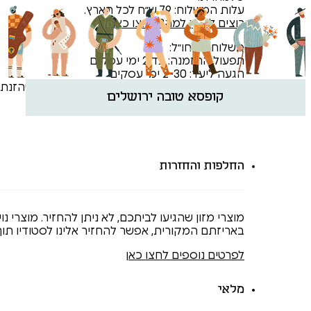
עלות המשלוח: 79 ש״ח לכל הארץ.
רוצים להבין למה? לחצו כאן
משלוחים לחו״ל:
תפעול ההזמנה: עד 2 ימי עסקים
הגעה ליעד: 2-30 ימי עסקים
כדי לזרז ולייעל את הפצת המארז- אנא ודאו שהזנתם
קופסא טובה ירושלים
⁠החלפות והחזרות
מוצרי מזון שהגיעו לביתכם, לא ניתן להחזיר. מוצרי נו
באריזתם המקורית, אפשר להחזיר אלינו לסטודיו תוך 5 ימים ולקבל זיכוי כספי מלא
לפרטים נוספים לחצו כאן
מלאי