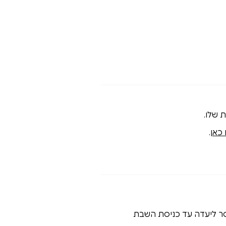
 שלו.
 כאן
.
ם חמישי ב10:00 בבוקר תמסר ליעדה עד כניסת השבת