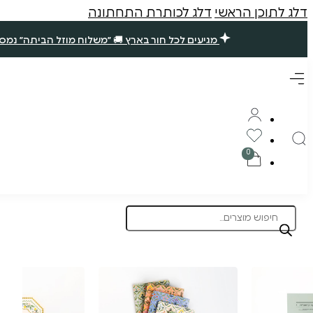
דלג לתוכן הראשי
דלג לכותרת התחתונה
מגיעים לכל חור בארץ 🚚 ״משלוח מוזל הביתה״ נמסר עד 7 ימי עסקים. שאר ההזמנות ימסרו בסופ״ש הקרוב (אם תזמינו עד חמישי ב10 בבוקר) 🪴 תודה רבה עליכם, נ
Products
search
תוצרת הארץ