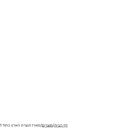
 | תושיה
יין עגור ורוד
יין עגור לבן
גנים, עבודה
רוזה בעל ארומות של קליפות
בלנד מאוזן וארומטי. ע
הדרים ועלי ורדים. חמיצות רעננה
ומינרלי
להזמנה
להזמנה
₪
138
₪
138
דף הבית
/
מוצרים
/
מארז תוצרת הארץ כחול לב