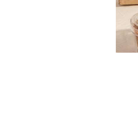
יתי להפריע בשבת.
תי!! אני מרוצה ממש,
מו שהספקת להבין 🙂
לקבל את המארז. תודה
נה הזמין, מהיר