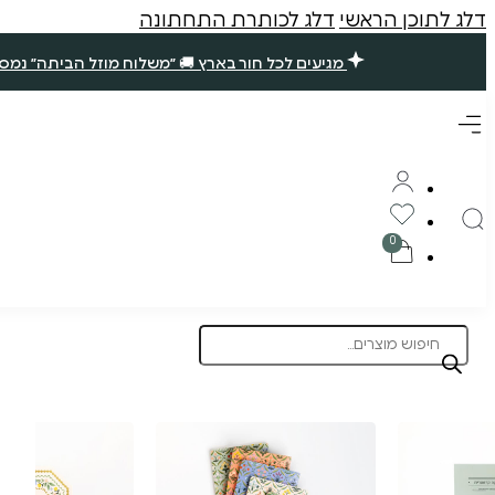
דלג לתוכן הראשי
דלג לכותרת התחתונה
מגיעים לכל חור בארץ 🚚 ״משלוח מוזל הביתה״ נמסר עד 7 ימי עסקים. שאר ההזמנות ימסרו בסופ״ש הקרוב (אם תזמינו עד חמישי ב10 בבוקר) 🪴 תודה רבה עליכם, נ
Products
search
תוצרת הארץ