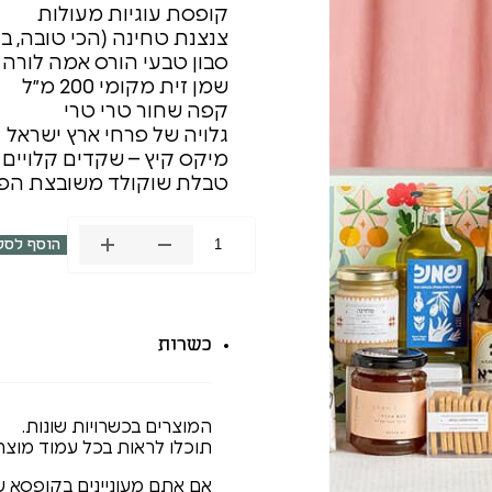
קופסת עוגיות מעולות
צנצנת טחינה (הכי טובה, 
סבון טבעי הורס אמה לורה
שמן זית מקומי 200 מ״ל
קפה שחור טרי טרי
גלויה של פרחי ארץ ישראל
מיקס קיץ – שקדים קלויים בצ
טבלת שוקולד משובצת הפ
הוסף לסל
כמות
של
מארז
תוצרת
כשרות
הארץ
כחול
לבן
המוצרים בכשרויות שונות.
תוכלו לראות בכל עמוד מוצ
אם אתם מעוניינים בקופסא ע