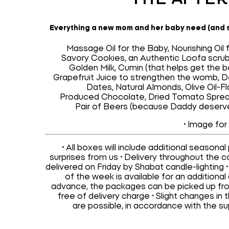
Everything a new mom and her baby need (and s
Massage Oil for the Baby, Nourishing Oil 
Savory Cookies, an Authentic Loofa scrub
Golden Milk, Cumin (that helps get the b
Grapefruit Juice to strengthen the womb, D
Dates, Natural Almonds, Olive Oil-F
Produced Chocolate, Dried Tomato Sprea
Pair of Beers (because Daddy deserv
• Image for 
• All boxes will include additional seasona
surprises from us • Delivery throughout the c
delivered on Friday by Shabat candle-lighting 
of the week is available for an additional 
advance, the packages can be picked up fro
free of delivery charge • Slight changes in
are possible, in accordance with the sup