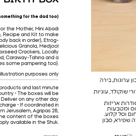
omething for the dad too)
for the Mother, Mini Abadi
, Recipe and Kit to make
ody back in order), Etrog-
elicious Granola, Medjool
laxseed Crackers, Locally
d, Caraway-Tahina and a
es some pampering too).
illustration purposes only
l products and last minute
ountry • The boxes will be
• Deliver on any other day
charge • If coordinated in
m Jerusalem, Agripas 28,
 the content of the boxes
ply available in the Shuk.