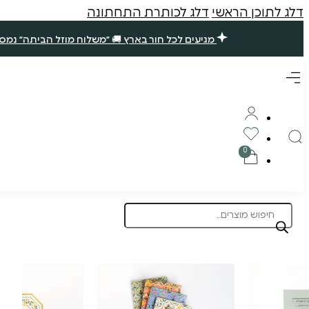
דלג לתוכן הראשי
דלג לכותרת התחתונה
מגיעים לכל חור בארץ 🚚 ״משלוח מוזל הביתה״ נמסר עד 7 ימי עסקים. שאר ההזמנות ימסרו בסופ״ש הקרוב (אם תזמינו עד חמישי ב10 בבוקר) 🪴 תודה רבה עליכם, נ
Products
search
תוצרת הארץ