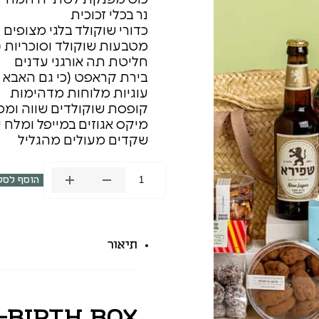
נר בכלי זכוכית
כדורי שוקולד בלגי מצופים 
מטבעות שוקולד וסוכריות (ל
חליטת תה אורגני עדנים
בירת קראפט (כי גם האבא צ
עוגיות מלוחות מדהימות
קופסת שוקולדים שווה ומ
מיקס אגוזים במייפל ומלח י
שקדים מעולים מהגליל
הוסף לסל
כמות
של
קופסא
ליולדת
תיאור
|
מתנה
ליולדת
-Birth Box