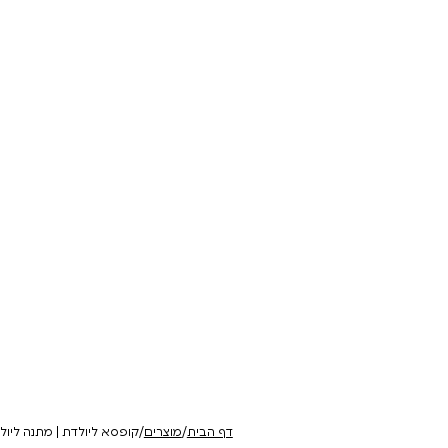
 | תושיה
יין עגור ורוד
יין עגור לבן
גנים, עבודה
רוזה בעל ארומות של קליפות
בלנד מאוזן וארומטי. ע
הדרים ועלי ורדים. חמיצות רעננה
ומינרלי
להזמנה
להזמנה
₪
138
₪
138
דף הבית
/
מוצרים
/
קופסא ליולדת | מתנה ליול