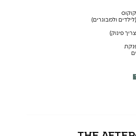
קוקוס
ילדים ולמבוגרים)
ריך פינוק)
פנקת
ם
The After