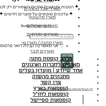
מארזי בוטיק
הטבות ומבצעים סודיים השמורים רק לכ
מארזי אוכל מפנקים
עדכונים שוטפים על מוצרים חדשים
מארז מהעוטף
מארזים ישראלים
(מבטיחים בלי ספאם!)
מארזים יוקרתיים
מארז מתנה / מארז שי
אני מאשר/ת קבלת דואר פרסומי
מארזים לגבר
שליחה
הרכב קופסת מתנה
מארזים לחברות וארגונים
אחד שיודע | מועדון בעלים
מתכונים מהשוק
צרו קשר
קופסאות בארץ
דף הבית
/
ארוחת צהריים
/
עוף בקארי ובטטות
קופסאות לחו"ל
קופסאות ספיישל