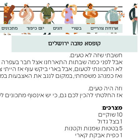
ארוחת צהריים
בשרי
חגים
יום כיפור
מתכונים 
קופסא טובה ירושלים
מעולם לא בישלתי עם אבקת קארי.
חשבתי שזה לא טעים.
אבל לפני כמה שבתות התארחנו אצל חבר בעפרה והו
לא התכוונתי לטעום, אבל בארי ביקש עוף אז הייתי צ
ואז כמנהג משפחתי, במקום לנגב את האצבעות במפית
וזה היה טעים.
אז החלטתי להכין לכם גם, כי יש אינסוף מתכונים לע
מצרכים
:
10 שוקיים
1 בצל גדול
5 בטטות שמנות וקטנות
1 כפית אבקת קארי