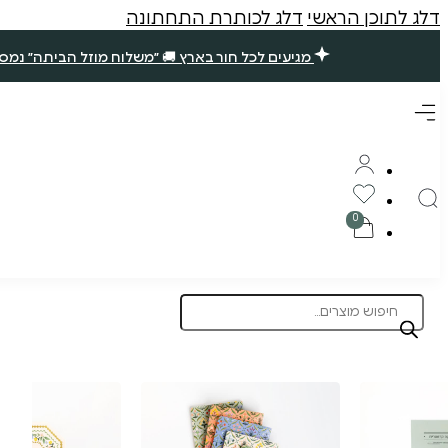
דלג לתוכן הראשי
דלג לכותרת התחתונה
מגיעים לכל חור בארץ 🚚 ״משלוח מוזל הביתה״ נמסר עד 7 ימי עסקים. שאר ההזמנות ימסרו בסופ״ש הקרוב (אם תזמינו עד חמישי ב10 בבוקר) 🪴 תודה רבה עליכם, נ
Products
search
תוצרת הארץ